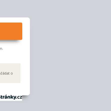
m.
ožádat o
tránky.cz