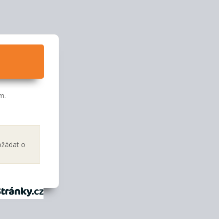
m.
ožádat o
tránky.cz