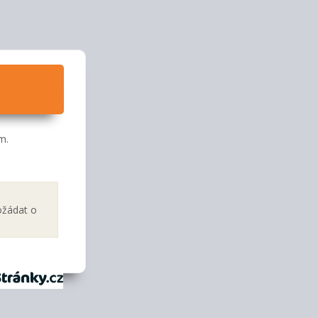
m.
ožádat o
tránky.cz