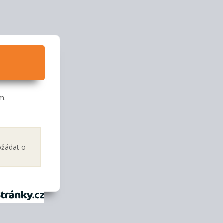
m.
ožádat o
tránky.cz